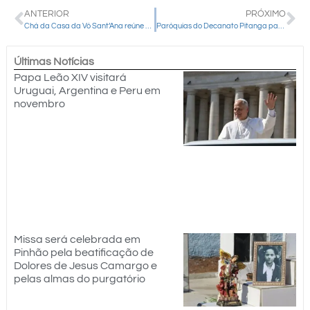
ANTERIOR
PRÓXIMO
Chá da Casa da Vó Sant’Ana reúne comunidade em tarde de convivência e fraternidade
Paróquias do Decanato Pitanga participam de Missa Jubilar em honra a Nossa Senhora de Belém
Últimas Notícias
Papa Leão XIV visitará
Uruguai, Argentina e Peru em
novembro
Missa será celebrada em
Pinhão pela beatificação de
Dolores de Jesus Camargo e
pelas almas do purgatório