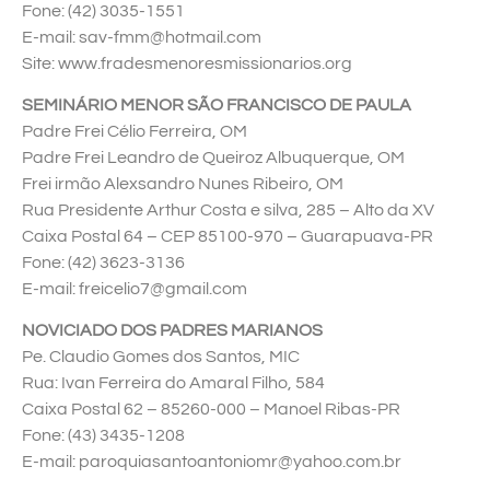
Fone: (42) 3035-1551
E-mail: sav-fmm@hotmail.com
Site: www.fradesmenoresmissionarios.org
SEMINÁRIO MENOR SÃO FRANCISCO DE PAULA
Padre Frei Célio Ferreira, OM
Padre Frei Leandro de Queiroz Albuquerque, OM
Frei irmão Alexsandro Nunes Ribeiro, OM
Rua Presidente Arthur Costa e silva, 285 – Alto da XV
Caixa Postal 64 – CEP 85100-970 – Guarapuava-PR
Fone: (42) 3623-3136
E-mail: freicelio7@gmail.com
NOVICIADO DOS PADRES MARIANOS
Pe. Claudio Gomes dos Santos, MIC
Rua: Ivan Ferreira do Amaral Filho, 584
Caixa Postal 62 – 85260-000 – Manoel Ribas-PR
Fone: (43) 3435-1208
E-mail: paroquiasantoantoniomr@yahoo.com.br