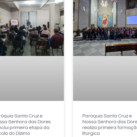
óquia Santa Cruz e
Paróquia Santa Cruz e
ssa Senhora das Dores
Nossa Senhora das Dor
clui primeira etapa da
realiza primeira formaç
ola do Dízimo
litúrgica