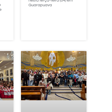
nesta terça-feira (04) em
o
Guarapuava
e