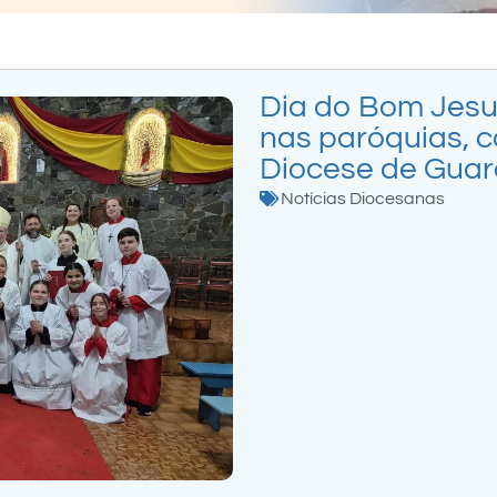
Dia do Bom Jesus
nas paróquias, c
Diocese de Gua
Notícias Diocesanas