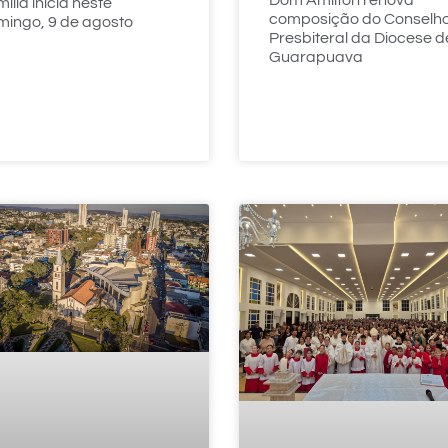
Dom Amilton renova
ília inicia neste
composição do Conselh
ingo, 9 de agosto
Presbiteral da Diocese d
Guarapuava