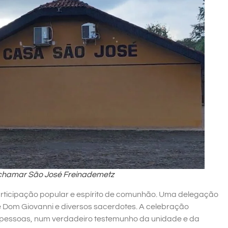
chamar São José Freinademetz
articipação popular e espírito de comunhão. Uma delegação
de Dom Giovanni e diversos sacerdotes. A celebração
 pessoas, num verdadeiro testemunho da unidade e da