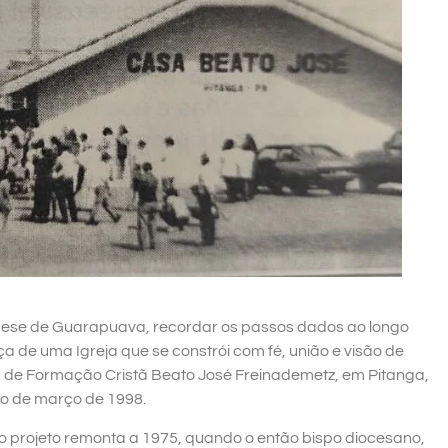
cese de Guarapuava, recordar os passos dados ao longo
de uma Igreja que se constrói com fé, união e visão de
a de Formação Cristã Beato José Freinademetz, em Pitanga,
ano de março de 1998.
o projeto remonta a 1975, quando o então bispo diocesano,