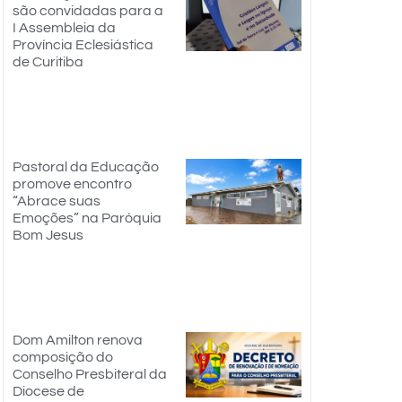
são convidadas para a
I Assembleia da
Província Eclesiástica
de Curitiba
Pastoral da Educação
promove encontro
“Abrace suas
Emoções” na Paróquia
Bom Jesus
Dom Amilton renova
composição do
Conselho Presbiteral da
Diocese de