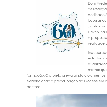
Dom Frederi
de Pitanga
dedicado à 
levou anos
ganhou nov
Brixen, na 
A proposta
realidade 
Inaugurada
estrutura 
quadrados 
metros qua
formação. O projeto previa ainda alojamentos, c
evidenciando a preocupação da Diocese em inv
pastoral.