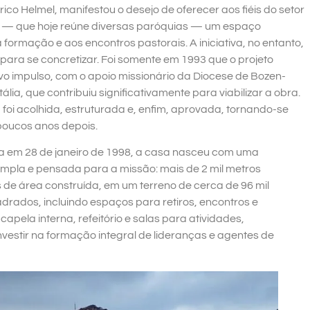
co Helmel, manifestou o desejo de oferecer aos fiéis do setor
 — que hoje reúne diversas paróquias — um espaço
formação e aos encontros pastorais. A iniciativa, no entanto,
 para se concretizar. Foi somente em 1993 que o projeto
o impulso, com o apoio missionário da Diocese de Bozen-
Itália, que contribuiu significativamente para viabilizar a obra.
 foi acolhida, estruturada e, enfim, aprovada, tornando-se
poucos anos depois.
 em 28 de janeiro de 1998, a casa nasceu com uma
ampla e pensada para a missão: mais de 2 mil metros
de área construída, em um terreno de cerca de 96 mil
drados, incluindo espaços para retiros, encontros e
apela interna, refeitório e salas para atividades,
estir na formação integral de lideranças e agentes de