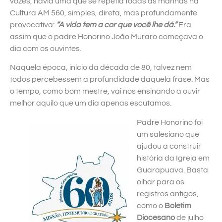
vozes, havia uma que se repetia todas as manhãs na
Cultura AM 560, simples, direta, mas profundamente
provocativa:
“A vida tem a cor que você lhe dá.”
Era
assim que o padre Honorino João Muraro começava o
dia com os ouvintes.
Naquela época, início da década de 80, talvez nem
todos percebessem a profundidade daquela frase. Mas
o tempo, como bom mestre, vai nos ensinando a ouvir
melhor aquilo que um dia apenas escutamos.
Padre Honorino foi
um salesiano que
ajudou a construir
história da Igreja em
Guarapuava. Basta
olhar para os
registros antigos,
como o
Boletim
Diocesano
de julho