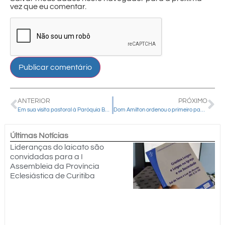
vez que eu comentar.
ANTERIOR
PRÓXIMO
Em sua visita pastoral à Paróquia Bom Jesus, dom Amilton crismou 30 jovens
Dom Amilton ordenou o primeiro padre da Comunidade Bethânia
Últimas Notícias
Lideranças do laicato são
convidadas para a I
Assembleia da Província
Eclesiástica de Curitiba