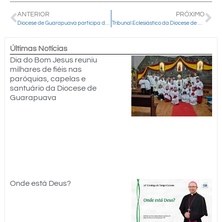
ANTERIOR
PRÓXIMO
Diocese de Guarapuava participa de Simpósio de Evangelização e Gestão Eclesial em Curitiba
Tribunal Eclesiástico da Diocese de Guarapuava celebra cinco anos de instalação
Últimas Notícias
Dia do Bom Jesus reuniu
milhares de fiéis nas
paróquias, capelas e
santuário da Diocese de
Guarapuava
Onde está Deus?