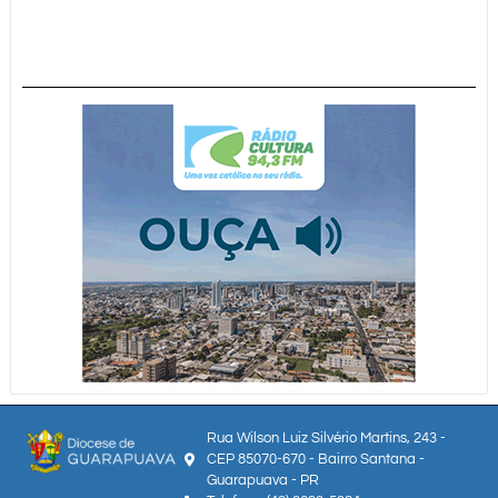
Rua Wilson Luiz Silvério Martins, 243 -
CEP 85070-670 - Bairro Santana -
Guarapuava - PR