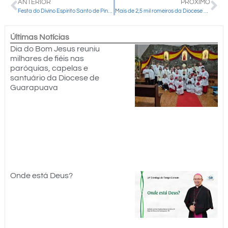
ANTERIOR
PRÓXIMO
Festa do Divino Espírito Santo de Pinhão e Folia do Divino são reconhecidas por lei estadual
Mais de 2,5 mil romeiros da Diocese de Guarapuava seguem em peregrinação ao Santuário Nacional de Aparecida em ação jubilar dos 60 anos
Últimas Notícias
Dia do Bom Jesus reuniu
milhares de fiéis nas
paróquias, capelas e
santuário da Diocese de
Guarapuava
Onde está Deus?