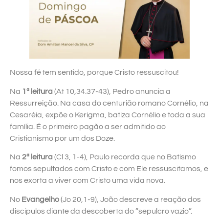
Nossa fé tem sentido, porque Cristo ressuscitou!
Na
1ª leitura
(At 10,34.37-43), Pedro anuncia a
Ressurreição. Na casa do centurião romano Cornélio, na
Cesaréia, expõe o Kerigma, batiza Cornélio e toda a sua
família. É o primeiro pagão a ser admitido ao
Cristianismo por um dos Doze.
Na
2ª leitura
(Cl 3, 1-4), Paulo recorda que no Batismo
fomos sepultados com Cristo e com Ele ressuscitamos, e
nos exorta a viver com Cristo uma vida nova.
No
Evangelho
(Jo 20,1-9), João descreve a reação dos
discípulos diante da descoberta do “sepulcro vazio”.