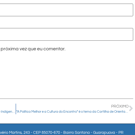
próxima vez que eu comentar.
PRÓXIMO
Guarapuava sediará Encontro Formativo e Cultural da Juventude Indígena do Paraná
“A Política Melhor e a Cultura do Encontro” é o tema da Cartilha de Orientação Política 2026
lvério Martins, 243 - CEP 85070-670 - Bairro Santana - Guarapuava - PR