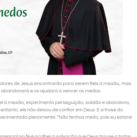
uidores de Jesus encontrarão para serem fiéis à missão, mas
abandonará e os ajudará a vencer os medos.
fiel à missão, experimenta perseguição, solidão e abandono,
entanto, ele não deixou de confiar em Deus. E a frase do
xperimentada plenamente: “Não tenhas medo, pois eu estarei
ssencial na fé é acolher a salvação que Deus trouxe a todos,