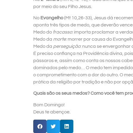
por meio do seu Filho Jesus.
No
Evangelho
(Mt 10,26-33), Jesus dá recomen
aponta três tipos de medo, que deverão vence
Medo do
fracasso
: importa proclamar a verda
Medo da
morte
: morrer por causa do Evangelh
Medo da
perseguição
: nunca se envergonhar d
É preciso confiança na Providência divina, poi
pássaros e, assim como conta os nossos cabel
dominados pelo medo… O medo tem impedido o
o comprometimento com a dor do outro. O me
prática da religião por tradição e não por opçã
Quais são os seus medos? Como você tem pro
Bom Domingo!
Deus te abençoe.