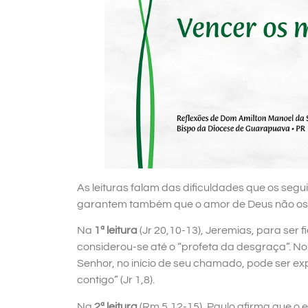
As leituras falam das dificuldades que os seg
garantem também que o amor de Deus não os 
Na
1ª leitura
(Jr 20,10-13), Jeremias, para ser 
considerou-se até o “profeta da desgraça”. No 
Senhor, no início de seu chamado, pode ser e
contigo” (Jr 1,8).
Na
2ª leitura
(Rm 5,12-15), Paulo afirma que o e