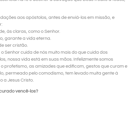
dações aos apóstolos, antes de enviá-los em missão, e
r:
de, às claras, como o Senhor.
o, garante a vida eterna.
e ser cristão.
s o Senhor cuida de nós muito mais do que cuida dos
os, nossa vida está em suas mãos. Infelizmente somos
 profetismo, as amizades que edificam, gestos que curam e
do, permeado pelo comodismo, tem levado muita gente à
o a Jesus Cristo.
curado vencê-los?