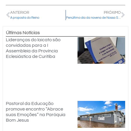
ANTERIOR
PRÓXIMO
A proposta do Reino
Penúltimo dia da novena de Nossa Senhora de Belém é neste sábado (31)
Últimas Notícias
Lideranças do laicato são
convidadas para a I
Assembleia da Província
Eclesiástica de Curitiba
Pastoral da Educação
promove encontro “Abrace
suas Emoções” na Paróquia
Bom Jesus