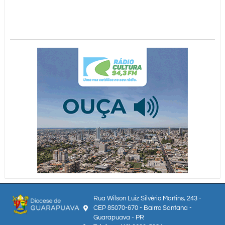
Rua Wilson Luiz Silvério Martins, 243 -
CEP 85070-670 - Bairro Santana -
Guarapuava - PR