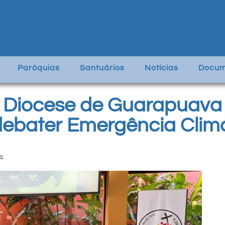
Paróquias
Santuários
Notícias
Docum
 Diocese de Guarapuava 
debater Emergência Clim
s