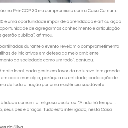
pação na Pré-COP 30 e o compromisso com a Casa Comum.
 30 é uma oportunidade ímpar de aprendizado e articulação
a oportunidade de agregarmos conhecimento e articulação
e gestão pública”, afirmou.
ompartilhadas durante o evento revelam o comprometimento
tilhas de iniciativas em defesa do meio ambiente
mento da sociedade como um todo”, pontuou.
bito local, cada gesto em favor da natureza tem grande
ivas em cada município, paróquia ou entidade, cada ação de
o de toda a nação por uma existência saudável e
bilidade comum, a religiosa declarou: “Ainda há tempo…
o, seus pés e braços. Tudo está interligado, nesta Casa
ves da Silva