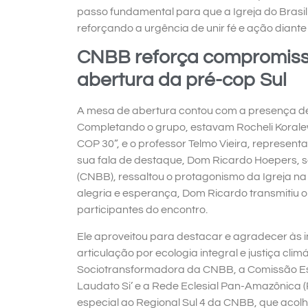
passo fundamental para que a Igreja do Brasil
reforçando a urgência de unir fé e ação diant
CNBB reforça compromisso
abertura da pré-cop Sul
A mesa de abertura contou com a presença de b
Completando o grupo, estavam Rocheli Koralews
COP 30”, e o professor Telmo Vieira, represen
sua fala de destaque, Dom Ricardo Hoepers, se
(CNBB), ressaltou o protagonismo da Igreja na 
alegria e esperança, Dom Ricardo transmitiu 
participantes do encontro.
Ele aproveitou para destacar e agradecer às i
articulação por ecologia integral e justiça cli
Sociotransformadora da CNBB, a Comissão Esp
Laudato Si’ e a Rede Eclesial Pan-Amazônica
especial ao Regional Sul 4 da CNBB, que acolh