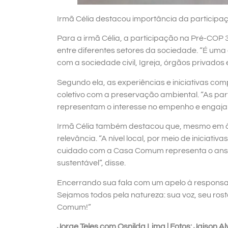
Irmã Célia destacou importância da partici
Para a irmã Célia, a participação na Pré-COP
entre diferentes setores da sociedade. “É um
com a sociedade civil, Igreja, órgãos privados 
Segundo ela, as experiências e iniciativas c
coletivo com a preservação ambiental. “As par
representam o interesse no empenho e engaja
Irmã Célia também destacou que, mesmo em âm
relevância. “A nível local, por meio de iniciat
cuidado com a Casa Comum representa o ansei
sustentável”, disse.
Encerrando sua fala com um apelo à responsa
Sejamos todos pela natureza: sua voz, seu rost
Comum!”
Jorge Teles com Osnilda Lima | Fotos: Jaison Al