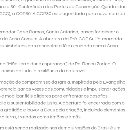
 para a 30ª Conferência das Partes da Convenção-Quadro das
CCC), a COP30. A COP30 está agendada para novembro de
ernador Celso Ramos, Santa Catarina, busca fortalecer o
o da Casa Comum. A abertura da Pré-COP Sul foi marcada
os simbólicos para conectar a fé e o cuidado com a Casa
 “Mãe-terra dor e esperança”, de Pe. Reneu Zortea. O
ima de tudo, a resiliência da natureza.
rmação do compromisso da Igreja. Inspirada pelo Evangelho
potencializar as vozes das comunidades e impulsionar ações
 mobilizar fiéis e líderes para enfrentar os desafios
 e a sustentabilidade justa. A abertura foi encerrada com o
sa gratidão e louvor a Deus pela criação, incluindo elementos
e a terra, tratados como irmãos e irmãs.
 está sendo realizado nas demais regiões do Brasil é um