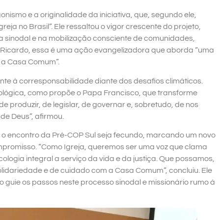
nismo e a originalidade da iniciativa, que, segundo ele,
eja no Brasil”. Ele ressaltou o vigor crescente do projeto,
 sinodal e na mobilização consciente de comunidades,
m Ricardo, essa é uma ação evangelizadora que aborda “uma
m a Casa Comum”.
 à corresponsabilidade diante dos desafios climáticos.
ógica, como propõe o Papa Francisco, que transforme
 produzir, de legislar, de governar e, sobretudo, de nos
de Deus”, afirmou.
e o encontro da Pré-COP Sul seja fecundo, marcando um novo
ompromisso. “Como Igreja, queremos ser uma voz que clama
logia integral a serviço da vida e da justiça. Que possamos,
olidariedade e de cuidado com a Casa Comum”, concluiu. Ele
o guie os passos neste processo sinodal e missionário rumo à