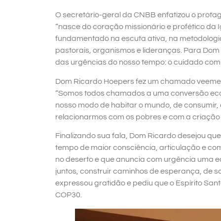
O secretário-geral da CNBB enfatizou o protago
“nasce do coração missionário e profético da Igr
fundamentado na escuta ativa, na metodologia
pastorais, organismos e lideranças. Para Do
das urgências do nosso tempo: o cuidado co
Dom Ricardo Hoepers fez um chamado veemente
“Somos todos chamados a uma conversão ecol
nosso modo de habitar o mundo, de consumir, de
relacionarmos com os pobres e com a criação 
Finalizando sua fala, Dom Ricardo desejou qu
tempo de maior consciência, articulação e c
no deserto e que anuncia com urgência uma eco
juntos, construir caminhos de esperança, de s
expressou gratidão e pediu que o Espírito Sant
COP30.