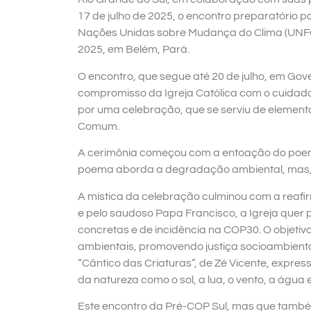
17 de julho de 2025, o encontro preparatório
Nações Unidas sobre Mudança do Clima (UNF
2025, em Belém, Pará.
O encontro, que segue até 20 de julho, em Gov
compromisso da Igreja Católica com o cuidad
por uma celebração, que se serviu de element
Comum.
A cerimônia começou com a entoação do poema
poema aborda a degradação ambiental, mas, ac
A mística da celebração culminou com a reafi
e pelo saudoso Papa Francisco, a Igreja quer 
concretas e de incidência na COP30. O objetivo é
ambientais, promovendo justiça socioambiental
“Cântico das Criaturas”, de Zé Vicente, expres
da natureza como o sol, a lua, o vento, a água 
Este encontro da Pré-COP Sul, mas que também