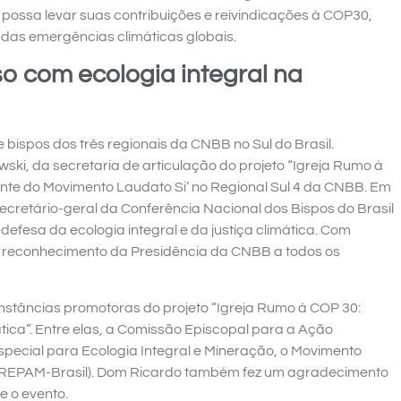
 possa levar suas contribuições e reivindicações à COP30,
e das emergências climáticas globais.
 com ecologia integral na
ispos dos três regionais da CNBB no Sul do Brasil.
ki, da secretaria de articulação do projeto “Igreja Rumo à
tante do Movimento Laudato Si’ no Regional Sul 4 da CNBB. Em
cretário-geral da Conferência Nacional dos Bispos do Brasil
defesa da ecologia integral e da justiça climática. Com
o reconhecimento da Presidência da CNBB a todos os
nstâncias promotoras do projeto “Igreja Rumo à COP 30:
mática”. Entre elas, a Comissão Episcopal para a Ação
ecial para Ecologia Integral e Mineração, o Movimento
 (REPAM-Brasil). Dom Ricardo também fez um agradecimento
e o evento.