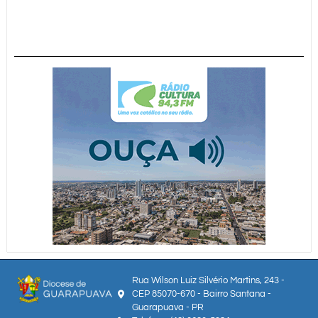
Rua Wilson Luiz Silvério Martins, 243 -
CEP 85070-670 - Bairro Santana -
Guarapuava - PR