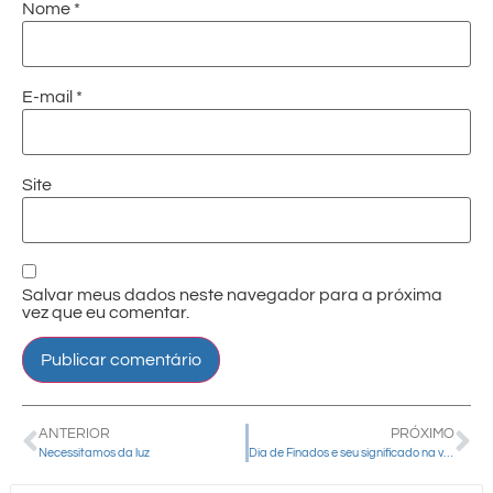
Nome
*
E-mail
*
Site
Salvar meus dados neste navegador para a próxima
vez que eu comentar.
ANTERIOR
PRÓXIMO
Necessitamos da luz
Dia de Finados e seu significado na vida cristã e na saúde emocional será tema de ‘Live formativa’