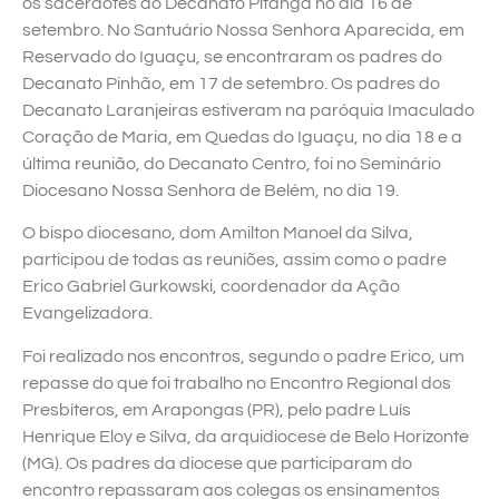
os sacerdotes do Decanato Pitanga no dia 16 de
setembro. No Santuário Nossa Senhora Aparecida, em
Reservado do Iguaçu, se encontraram os padres do
Decanato Pinhão, em 17 de setembro. Os padres do
Decanato Laranjeiras estiveram na paróquia Imaculado
Coração de Maria, em Quedas do Iguaçu, no dia 18 e a
última reunião, do Decanato Centro, foi no Seminário
Diocesano Nossa Senhora de Belém, no dia 19.
O bispo diocesano, dom Amilton Manoel da Silva,
participou de todas as reuniões, assim como o padre
Erico Gabriel Gurkowski, coordenador da Ação
Evangelizadora.
Foi realizado nos encontros, segundo o padre Erico, um
repasse do que foi trabalho no Encontro Regional dos
Presbíteros, em Arapongas (PR), pelo padre Luís
Henrique Eloy e Silva, da arquidiocese de Belo Horizonte
(MG). Os padres da diocese que participaram do
encontro repassaram aos colegas os ensinamentos