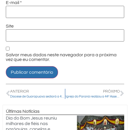
E-mail
*
Site
Salvar meus dados neste navegador para a próxima
vez que eu comentar.
ANTERIOR
PRÓXIMO
Diocese de Guarapuava sediará a 44ª Assembleia do Povo de Deus da Província de Curitiba
Igreja do Paraná realizou a 44ª Assembleia do Povo de Deus
Últimas Notícias
Dia do Bom Jesus reuniu
milhares de fiéis nas
paróquias, capelas e