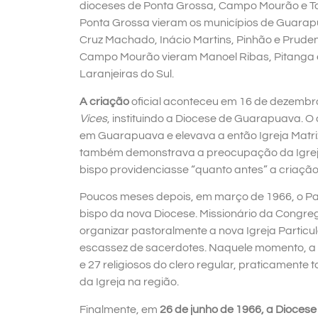
dioceses de Ponta Grossa, Campo Mourão e To
Ponta Grossa vieram os municípios de Guarap
Cruz Machado, Inácio Martins, Pinhão e Pruden
Campo Mourão vieram Manoel Ribas, Pitanga e P
Laranjeiras do Sul.
A criação
oficial aconteceu em 16 de dezembr
Vices
, instituindo a Diocese de Guarapuava. O 
em Guarapuava e elevava a então Igreja Matri
também demonstrava a preocupação da Igreja
bispo providenciasse “quanto antes” a criação
Poucos meses depois, em março de 1966, o P
bispo da nova Diocese. Missionário da Congre
organizar pastoralmente a nova Igreja Particu
escassez de sacerdotes. Naquele momento, a
e 27 religiosos do clero regular, praticamente 
da Igreja na região.
Finalmente, em
26 de junho de 1966, a Diocese