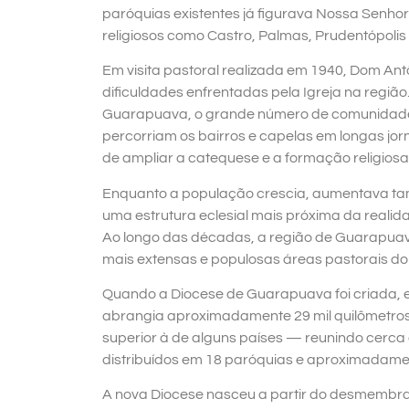
paróquias existentes já figurava Nossa Senho
religiosos como Castro, Palmas, Prudentópoli
Em visita pastoral realizada em 1940, Dom Antô
dificuldades enfrentadas pela Igreja na região.
Guarapuava, o grande número de comunidades 
percorriam os bairros e capelas em longas j
de ampliar a catequese e a formação religiosa
Enquanto a população crescia, aumentava t
uma estrutura eclesial mais próxima da realida
Ao longo das décadas, a região de Guarapua
mais extensas e populosas áreas pastorais do
Quando a Diocese de Guarapuava foi criada, em
abrangia aproximadamente 29 mil quilômetr
superior à de alguns países — reunindo cerca 
distribuídos em 18 paróquias e aproximadame
A nova Diocese nasceu a partir do desmembram