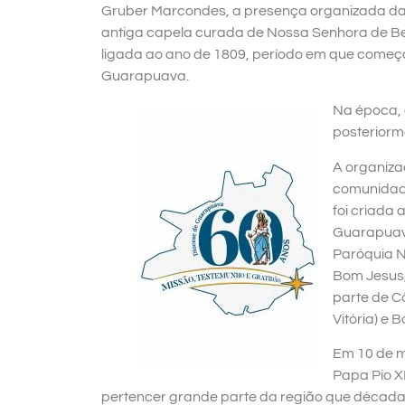
Gruber Marcondes, a presença organizada da Ig
antiga capela curada de Nossa Senhora de Be
ligada ao ano de 1809, período em que come
Guarapuava.
Na época, 
posteriorm
A organiza
comunidade
foi criada 
Guarapuava
Paróquia 
Bom Jesus,
parte de C
Vitória) e 
Em 10 de m
Papa Pio XI
pertencer grande parte da região que década