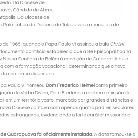
ledo. Da Diocese de
uava, Cândido de Abreu,
tópolis. Da Diocese de
almital. Já da Diocese de Toledo veio o município de
o de 1965, quando o Papa Paulo VI assinou a bula
Christi
documento pontifício estabelecia que a Sé Episcopal ficaria
z Nossa Senhora de Belém à condição de Catedral. A bula
 com a formação vocacional, determinando que o novo
 do seminário diocesano.
apa Paulo VI nomeou
Dom Frederico Helmel
como primeiro
gação do Verbo Divino, Dom Frederico recebeu a missão de
lar em um território vasto, marcado por grandes distâncias e
 nova Diocese contava com apenas quatro padres seculares
todos estrangeiros, evidenciando o forte caráter missionário
 de Guarapuava foi oficialmente instalada
. A data tornou-se o