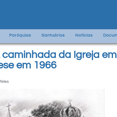
Paróquias
Santuários
Notícias
Docum
A caminhada da Igreja e
cese em 1966
Teles