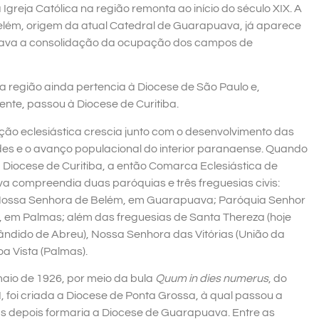
reja Católica na região remonta ao início do século XIX. A
lém, origem da atual Catedral de Guarapuava, já aparece
çava a consolidação da ocupação dos campos de
a região ainda pertencia à Diocese de São Paulo e,
ente, passou à Diocese de Curitiba.
ção eclesiástica crescia junto com o desenvolvimento das
s e o avanço populacional do interior paranaense. Quando
a Diocese de Curitiba, a então Comarca Eclesiástica de
 compreendia duas paróquias e três freguesias civis:
Nossa Senhora de Belém, em Guarapuava; Paróquia Senhor
 em Palmas; além das freguesias de Santa Thereza (hoje
ândido de Abreu), Nossa Senhora das Vitórias (União da
Boa Vista (Palmas).
aio de 1926, por meio da bula
Quum in dies numerus
, do
, foi criada a Diocese de Ponta Grossa, à qual passou a
s depois formaria a Diocese de Guarapuava. Entre as