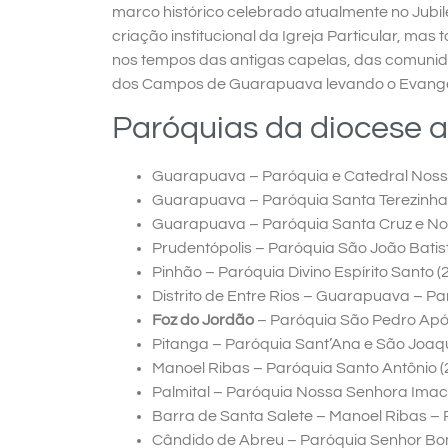
marco histórico celebrado atualmente no Jubi
criação institucional da Igreja Particular, ma
nos tempos das antigas capelas, das comunida
dos Campos de Guarapuava levando o Evange
Paróquias da diocese a
Guarapuava – Paróquia e Catedral Noss
Guarapuava – Paróquia Santa Terezinha
Guarapuava – Paróquia Santa Cruz e No
Prudentópolis – Paróquia São João Batis
Pinhão – Paróquia Divino Espírito Santo 
Distrito de Entre Rios – Guarapuava – P
Foz do Jordão
– Paróquia São Pedro Apó
Pitanga – Paróquia Sant’Ana e São Joaq
Manoel Ribas – Paróquia Santo Antônio 
Palmital – Paróquia Nossa Senhora Imac
Barra de Santa Salete – Manoel Ribas –
Cândido de Abreu – Paróquia Senhor Bo