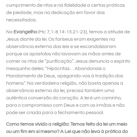
cumprimento de ritos e na fidelidade a certas práticas
de piedade, mas na dedicação em favor dos
necessitados.
No
Evangelho
(Mc 7,1-8.14-15.21-23), temos a atitude de
Jesus diante da lei. Os fariseus eram exigentes na
observância externa das leis e se escandalizaram
porque os apóstolos não lavavam as mãos antes de
comer os ritos de “purificação”. Jesus denuncia o espírito
mesquinho deles: “Hipócritas… Abandonais o
Mandamento de Deus, apegando-vos à tradição dos
homens”. Na verdadeira religião, não basta apenas a
observância externa da lei, precisa também uma
autêntica conversão do coração. A lei é um caminho,
para o compromisso com Deus e com os irmãos e não
pode ser criada para o fechamento pessoal.
Como temos vivido a religião: Temos feito da lei um meio
ou um fim em si mesmo? A Lei que não leva à prática do