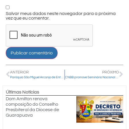
Salvar meus dados neste navegador para a próxima
vez que eu comentar.
ANTERIOR
PRÓXIMO
Paróquia São Miguel Arcanjo de Entre Rios realiza a primeira Jornada Jovem
CNBB promove Seminário Nacional de Campanhas sobre a CF 2025 de 26 a 29 de setembro
Últimas Notícias
Dom Amilton renova
composição do Conselho
Presbiteral da Diocese de
Guarapuava