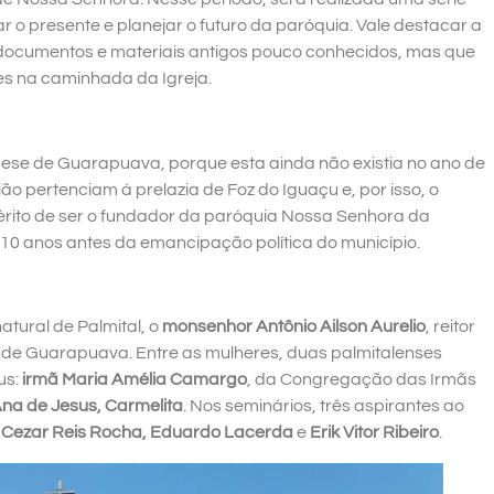
 o presente e planejar o futuro da paróquia. Vale destacar a
, documentos e materiais antigos pouco conhecidos, mas que
es na caminhada da Igreja.
cese de Guarapuava, porque esta ainda não existia no ano de
o pertenciam à prelazia de Foz do Iguaçu e, por isso, o
érito de ser o fundador da paróquia Nossa Senhora da
10 anos antes da emancipação política do município.
tural de Palmital, o
monsenhor Antônio Ailson Aurelio
, reitor
de Guarapuava. Entre as mulheres, duas palmitalenses
us:
irmã Maria Amélia Camargo
, da Congregação das Irmãs
Ana de Jesus, Carmelita
. Nos seminários, três aspirantes ao
 Cezar Reis Rocha, Eduardo Lacerda
e
Erik Vitor Ribeiro
.