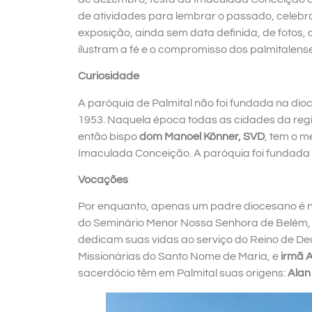
de atividades para lembrar o passado, celebrar
exposição, ainda sem data definida, de fotos
ilustram a fé e o compromisso dos palmitalens
Curiosidade
A paróquia de Palmital não foi fundada na dio
1953. Naquela época todas as cidades da regiã
então bispo
dom Manoel Könner, SVD
, tem o m
Imaculada Conceição. A paróquia foi fundada 
Vocações
Por enquanto, apenas um padre diocesano é na
do Seminário Menor Nossa Senhora de Belém, 
dedicam suas vidas ao serviço do Reino de De
Missionárias do Santo Nome de Maria, e
irmã 
sacerdócio têm em Palmital suas origens:
Alan