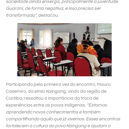
sociedade ainda enxerga, principalmente a juventude
Guarani, de forma negativa, e isso precisa ser
transformado”,
destacou.
Participando pela primeira vez do encontro, Mauro
Casemiro, da etnia Kaingang, vindo da região de
Curitiba, ressaltou a importância da troca de
experiências entre os povos indígenas.
“Estamos
aprendendo novos conhecimentos e também
compartilhando aquilo que já vivemos. Esses encontros
fortalecem a cultura do povo Kaingang e ajudam a