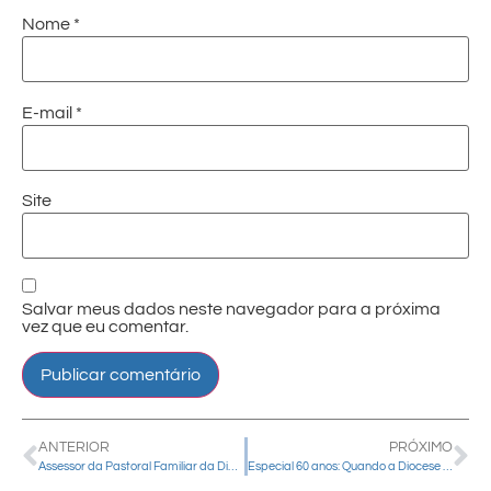
Nome
*
E-mail
*
Site
Salvar meus dados neste navegador para a próxima
vez que eu comentar.
ANTERIOR
PRÓXIMO
Assessor da Pastoral Familiar da Diocese de Guarapuava participa da 50ª Assembleia Nacional da Pastoral Familiar
Especial 60 anos: Quando a Diocese ficou sem bispo, Padre Cassiano conduziu a caminhada da Igreja de Guarapuava