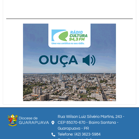
Rua Wilson Luiz Silvério Martins, 243 -
CEP 85070-670 - Bairro Santana -
Guarapuava - PR
Telefone: (42) 3623-5984