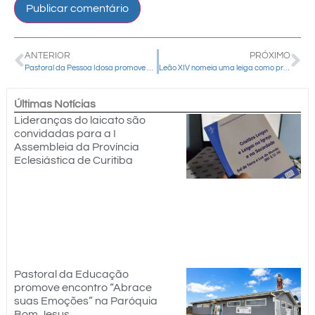
ANTERIOR
PRÓXIMO
Pastoral da Pessoa Idosa promove encontro de convivência e valorização da memória em Rio Bonito do Iguaçu
Leão XIV nomeia uma leiga como prefeita do Dicastério para a Comunicação
Últimas Notícias
Lideranças do laicato são
convidadas para a I
Assembleia da Província
Eclesiástica de Curitiba
Pastoral da Educação
promove encontro “Abrace
suas Emoções” na Paróquia
Bom Jesus