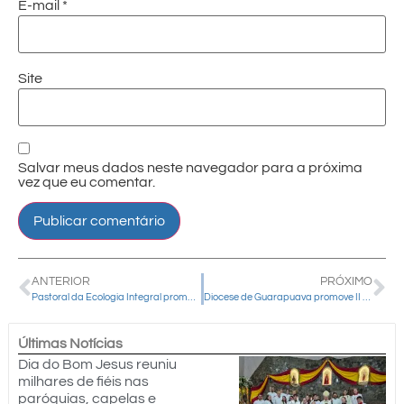
E-mail
*
Site
Salvar meus dados neste navegador para a próxima
vez que eu comentar.
ANTERIOR
PRÓXIMO
Pastoral da Ecologia Integral promove 3ª edição do Dia do Descarte Correto neste sábado (06)
Diocese de Guarapuava promove II Congresso Diocesano do Dízimo
Últimas Notícias
Dia do Bom Jesus reuniu
milhares de fiéis nas
paróquias, capelas e