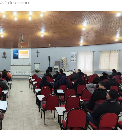
te”
, destacou.