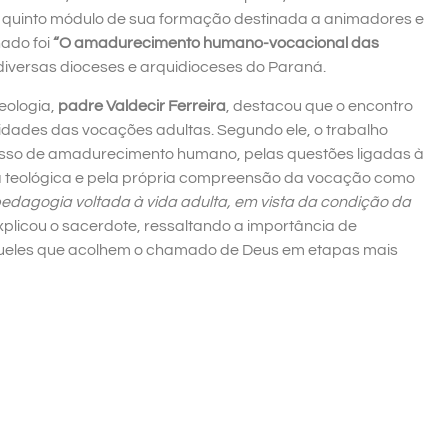
quinto módulo de sua formação destinada a animadores e
ado foi
“O amadurecimento humano-vocacional das
 diversas dioceses e arquidioceses do Paraná.
eologia,
padre Valdecir Ferreira
, destacou que o encontro
icidades das vocações adultas. Segundo ele, o trabalho
sso de amadurecimento humano, pelas questões ligadas à
ia teológica e pela própria compreensão da vocação como
dagogia voltada à vida adulta, em vista da condição da
explicou o sacerdote, ressaltando a importância de
queles que acolhem o chamado de Deus em etapas mais