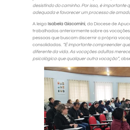
desistindo do caminho. Por isso, é importante
adequada e favorecer um processo de amadur
A leiga
Isabela Giacomini
, da Diocese de Apu
trabalhados anteriormente sobre as vocações 
pessoas que buscam discernir a própria vocaçã
consolidadas.
“É importante compreender qu
diferente da vida. As vocações adultas mere
psicológica que qualquer outra vocação”
, obs