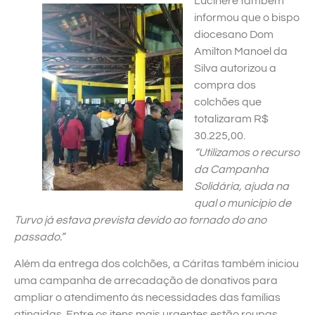
Lucinere também
informou que o bispo
diocesano Dom
Amilton Manoel da
Silva autorizou a
compra dos
colchões que
totalizaram R$
30.225,00.
“Utilizamos o recurso
da Campanha
Solidária, ajuda na
qual o municipio de
Turvo já estava prevista devido ao tornado do ano
passado.”
Além da entrega dos colchões, a Cáritas também iniciou
uma campanha de arrecadação de donativos para
ampliar o atendimento às necessidades das famílias
atingidas. Entre os itens mais urgentes estão roupas,