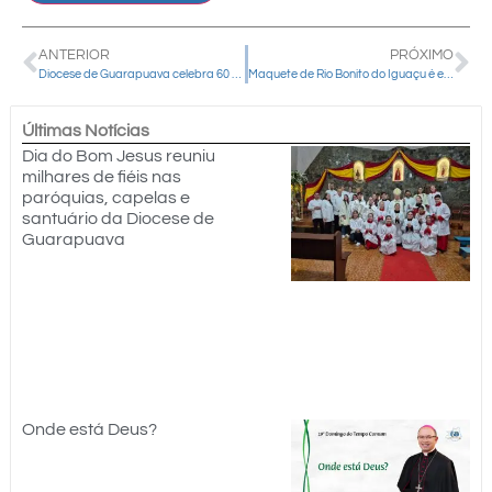
ANTERIOR
PRÓXIMO
Diocese de Guarapuava celebra 60 anos de instalação com Missa em ação de graças e envio da maior romaria da história à Aparecida SP
Maquete de Rio Bonito do Iguaçu é entregue à Sala das Promessas do Santuário Nacional de Aparecida em gesto de gratidão
Últimas Notícias
Dia do Bom Jesus reuniu
milhares de fiéis nas
paróquias, capelas e
santuário da Diocese de
Guarapuava
Onde está Deus?