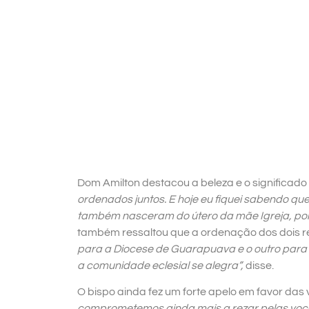
Dom Amilton destacou a beleza e o significad
ordenados juntos. E hoje eu fiquei sabendo 
também nasceram do útero da mãe Igreja, por
também ressaltou que a ordenação dos dois re
para a Diocese de Guarapuava e o outro para 
a comunidade eclesial se alegra”,
disse.
O bispo ainda fez um forte apelo em favor das 
comprometemos ainda mais a rezar pelas voca