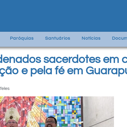
Paróquias
Santuários
Notícias
Docum
rdenados sacerdotes em 
ção e pela fé em Guara
Teles