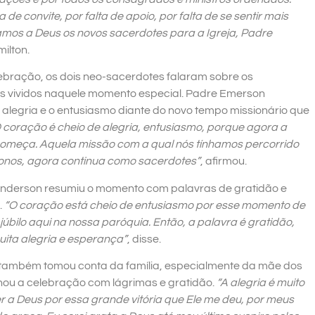
de convite, por falta de apoio, por falta de se sentir mais
os a Deus os novos sacerdotes para a Igreja, Padre
ilton.
ebração, os dois neo-sacerdotes falaram sobre os
s vividos naquele momento especial. Padre Emerson
a alegria e o entusiasmo diante do novo tempo missionário que
 coração é cheio de alegria, entusiasmo, porque agora a
omeça. Aquela missão com a qual nós tínhamos percorrido
nos, agora continua como sacerdotes”
, afirmou.
nderson resumiu o momento com palavras de gratidão e
.
“O coração está cheio de entusiasmo por esse momento de
 júbilo aqui na nossa paróquia. Então, a palavra é gratidão,
uita alegria e esperança”
, disse.
ambém tomou conta da família, especialmente da mãe dos
hou a celebração com lágrimas e gratidão.
“A alegria é muito
 a Deus por essa grande vitória que Ele me deu, por meus