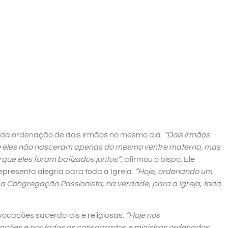
o da ordenação de dois irmãos no mesmo dia.
“Dois irmãos
que eles não nasceram apenas do mesmo ventre materno, mas
que eles foram batizados juntos”
, afirmou o bispo. Ele
presenta alegria para toda a Igreja.
“Hoje, ordenando um
a Congregação Passionista, na verdade, para a Igreja, toda
vocações sacerdotais e religiosas.
“Hoje nos
ções e por todos os consagrados e ministros ordenados.