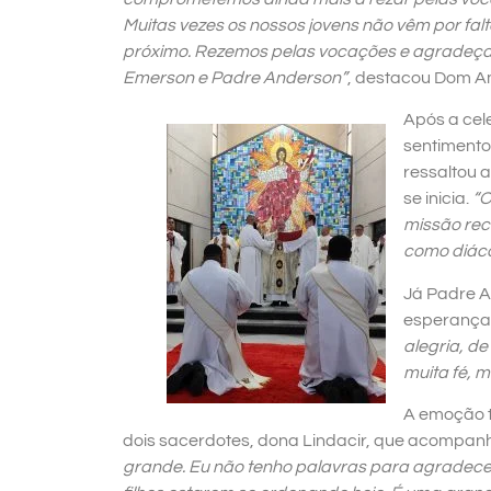
Muitas vezes os nossos jovens não vêm por falta 
próximo. Rezemos pelas vocações e agradeçam
Emerson e Padre Anderson”
, destacou Dom Am
Após a cel
sentimento
ressaltou 
se inicia.
“O
missão rec
como diáco
Já Padre A
esperança
alegria, de
muita fé, m
A emoção t
dois sacerdotes, dona Lindacir, que acompan
grande. Eu não tenho palavras para agradecer