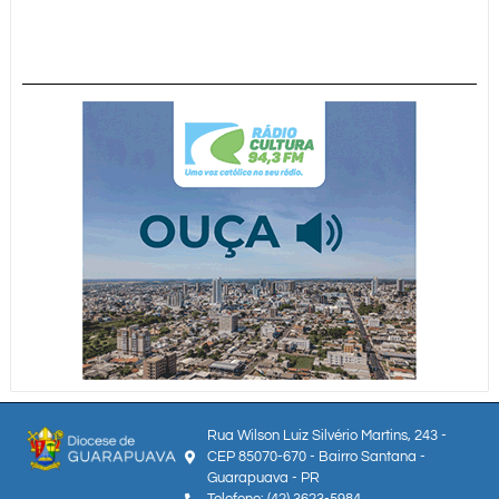
Rua Wilson Luiz Silvério Martins, 243 -
CEP 85070-670 - Bairro Santana -
Guarapuava - PR