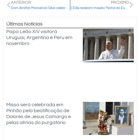
ANTERIOR
PRÓXIMO
Dom Amilton Manoel da Silva celebra 25 anos de ordenação presbiteral
CEBs realizam missão “Natal da Esperança” em Rio Bonito do Iguaçu neste final de semana
Últimas Notícias
Papa Leão XIV visitará
Uruguai, Argentina e Peru em
novembro
Missa será celebrada em
Pinhão pela beatificação de
Dolores de Jesus Camargo e
pelas almas do purgatório