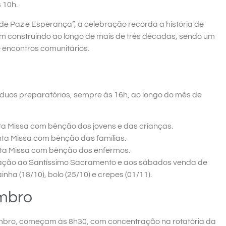
 10h.
e Paz e Esperança”, a celebração recorda a história de
m construindo ao longo de mais de três décadas, sendo um
 encontros comunitários.
íduos preparatórios, sempre às 16h, ao longo do mês de
ta Missa com bênção dos jovens e das crianças.
nta Missa com bênção das famílias.
nta Missa com bênção dos enfermos.
ração ao Santíssimo Sacramento e aos sábados venda de
nha (18/10), bolo (25/10) e crepes (01/11).
embro
embro, começam às 8h30, com concentração na rotatória da