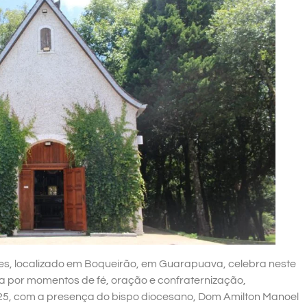
es, localizado em Boqueirão, em Guarapuava, celebra neste
da por momentos de fé, oração e confraternização,
5, com a presença do bispo diocesano, Dom Amilton Manoel