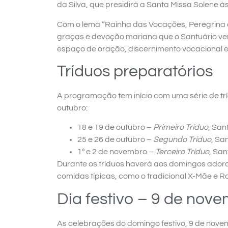
da Silva, que presidirá a Santa Missa Solene às
Com o lema “Rainha das Vocações, Peregrina d
graças e devoção mariana que o Santuário ve
espaço de oração, discernimento vocacional e
Tríduos preparatórios
A programação tem início com uma série de tr
outubro:
18 e 19 de outubro –
Primeiro Tríduo
, San
25 e 26 de outubro –
Segundo Tríduo
, Sa
1º e 2 de novembro –
Terceiro Tríduo
, Sa
Durante os tríduos haverá aos domingos ado
comidas típicas, como o tradicional X-Mãe e Rai
Dia festivo – 9 de nov
As celebrações do domingo festivo, 9 de nov