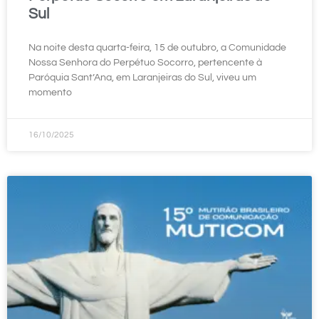
Sul
Na noite desta quarta-feira, 15 de outubro, a Comunidade
Nossa Senhora do Perpétuo Socorro, pertencente à
Paróquia Sant’Ana, em Laranjeiras do Sul, viveu um
momento
16/10/2025