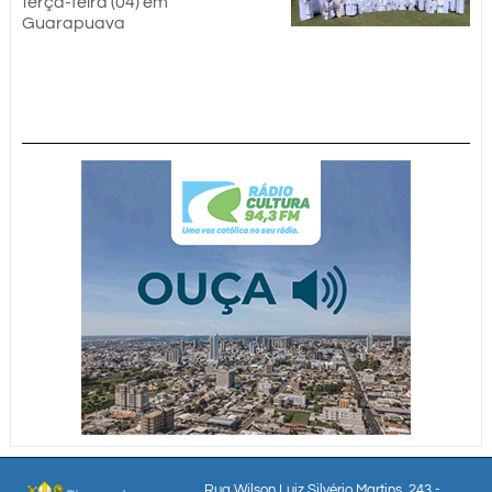
terça-feira (04) em
Guarapuava
Rua Wilson Luiz Silvério Martins, 243 -