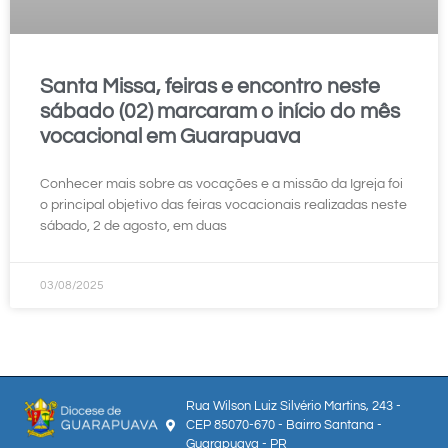
Santa Missa, feiras e encontro neste
sábado (02) marcaram o início do mês
vocacional em Guarapuava
Conhecer mais sobre as vocações e a missão da Igreja foi
o principal objetivo das feiras vocacionais realizadas neste
sábado, 2 de agosto, em duas
03/08/2025
Rua Wilson Luiz Silvério Martins, 243 -
CEP 85070-670 - Bairro Santana -
Guarapuava - PR