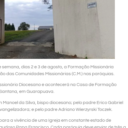
e semana, dias 2 e 3 de agosto, a Formação Missionária
ão das Comunidades Missionárias (C.M.) nas paróquias.
 Missionário Diocesano e acontecerá na Casa de Formação
o Santana, em Guarapuava.
Manoel da Silva, bispo diocesano; pelo padre Erico Gabriel
ngelizadora; e pelo padre Adriano Wierzyrski Toczek.
para a vivência de uma Igreja em constante estado de
audoso Papa Francisco. Cada paróquia deve enviar de três a