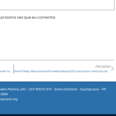
próxima vez que eu comentar.
PRÓXIMO
Coleta em pról dos seminários será realizada neste final de semana em todas as paróquias da Diocese de Guarapuava
Santa Missa, feiras e encontro neste sábado (02) marcaram o início do mês vocacional em Guarapuava
lvério Martins, 243 - CEP 85070-670 - Bairro Santana - Guarapuava - PR
3-5984
iopuava.org