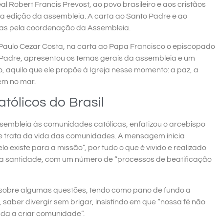
al Robert Francis Prevost, ao povo brasileiro e aos cristãos
ta edição da assembleia. A carta ao Santo Padre e ao
das pela coordenação da Assembleia.
 Paulo Cezar Costa, na carta ao Papa Francisco o episcopado
 Padre, apresentou os temas gerais da assembleia e um
, aquilo que ele propõe à Igreja nesse momento: a paz, a
em no mar.
ólicos do Brasil
embleia às comunidades católicas, enfatizou o arcebispo
ue trata da vida das comunidades. A mensagem inicia
 existe para a missão”, por tudo o que é vivido e realizado
 a santidade, com um número de “processos de beatificação
 sobre algumas questões, tendo como pano de fundo a
, saber divergir sem brigar, insistindo em que “nossa fé não
uda a criar comunidade”.