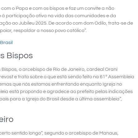
om o Papa e com os bispos e faz um convite a não
e à participação ativa na vida das comunidades e da
ção ao Jubileu 2025. De acordo com dom Odilo, trata-se de
poiar, respaldar a nosso povo católico”.
Brasil
os Bispos
s Bispos, o arcebispo de Rio de Janeiro, cardeal Orani
evost e trata sobre o que está sendo feito na 61ª Assembleia
emas que nós estamos enfrentando enquanto Igreja no
leia está propondo e agradece ao prefeito pelas indicações
is para a Igreja do Brasil desde a última assembleia”,
eiro
certo sentido longo”, segundo o arcebispo de Manaus,