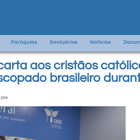
Paróquias
Santuários
Notícias
Docum
arta aos cristãos católic
scopado brasileiro dura
czek