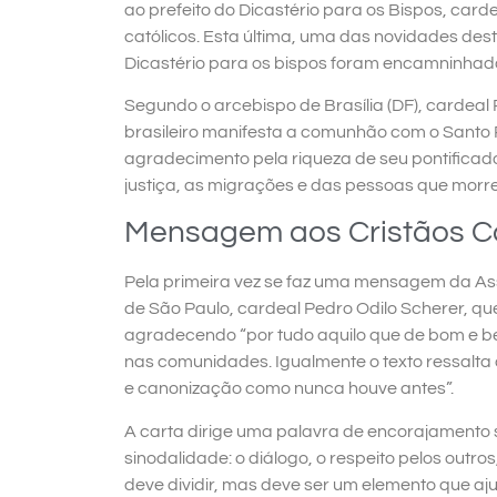
ao prefeito do Dicastério para os Bispos, carde
católicos. Esta última, uma das novidades des
Dicastério para os bispos foram encamninha
Segundo o arcebispo de Brasília (DF), cardeal
brasileiro manifesta a comunhão com o Santo
agradecimento pela riqueza de seu pontificado
justiça, as migrações e das pessoas que morr
Mensagem aos Cristãos Cat
Pela primeira vez se faz uma mensagem da Ass
de São Paulo, cardeal Pedro Odilo Scherer, q
agradecendo “por tudo aquilo que de bom e belo
nas comunidades. Igualmente o texto ressalta
e canonização como nunca houve antes”.
A carta dirige uma palavra de encorajamento
sinodalidade: o diálogo, o respeito pelos outros
deve dividir, mas deve ser um elemento que aj