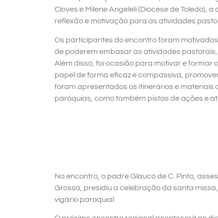
Cloves e Milene Angeleli (Diocese de Toledo),
reflexão e motivação para as atividades pas
Os participantes do encontro foram motivados 
de poderem embasar as atividades pastorais, f
Além disso, foi ocasião para motivar e forma
papel de forma eficaz e compassiva, promove
foram apresentados os itinerários e materiais
paróquias, como também pistas de ações e ati
No encontro, o padre Glauco de C. Pinto, asses
Grossa, presidiu a celebração da santa missa,
vigário paroquial.
O próximo encontro regional acontecerá no dia