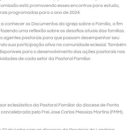
 a comissão está promovendo esses encontros para estudo,
torais programadas para o ano de 2024.
a conhecer os Documentos da Igreja sobre a Família, a fim
azendo uma reflexão sobre os desafios atuais das famílias.
r os agentes pastorais para que possam desempenhar seu
ndo sua participação ativa na comunidade eclesial. Também
 disponíveis para o desenvolvimento das ações pastorais nas
vidades de cada setor da Pastoral Familiar.
sor eclesiástico da Pastoral Familiar da diocese de Ponta
 concelebrada pelo Frei Jose Carlos Messias Martins (FMM),
 22 de junho com as dioceses da Província de Londrina.