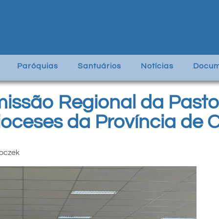
Paróquias
Santuários
Notícias
Docum
issão Regional da Pastor
ioceses da Província de C
Toczek