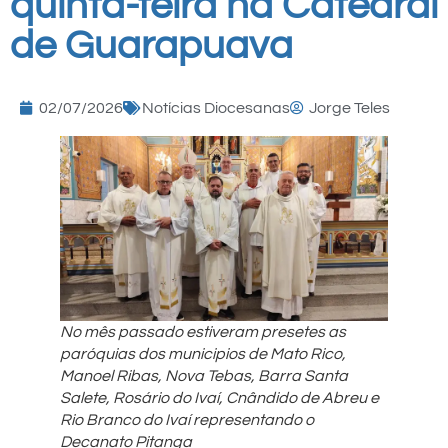
quinta-feira na Catedral
de Guarapuava
02/07/2026
Notícias Diocesanas
Jorge Teles
No mês passado estiveram presetes as
paróquias dos municipios de Mato Rico,
Manoel Ribas, Nova Tebas, Barra Santa
Salete, Rosário do Ivaí, Cnândido de Abreu e
Rio Branco do Ivaí representando o
Decanato Pitanga