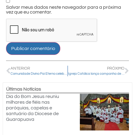
Salvar meus dados neste navegador para a próxima
vez que eu comentar.
ANTERIOR
PRÓXIMO
Comunidade Divino Pai Eterno celebra festa do padroeiro de 2 a 5 de julho em Guarapuava
Igreja Católica lança campanha de solidariedade e fraternidade às vítimas dos terremotos da Venezuela: “SOS VENEZUELA”
Últimas Notícias
Dia do Bom Jesus reuniu
milhares de fiéis nas
paróquias, capelas e
santuário da Diocese de
Guarapuava