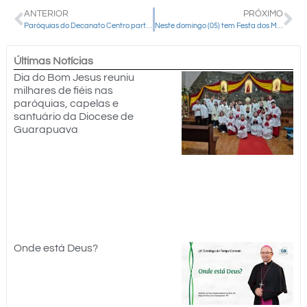
ANTERIOR
PRÓXIMO
Paróquias do Decanato Centro participam da Missa Votiva Jubilar nesta quinta-feira na Catedral de Guarapuava
Neste domingo (05) tem Festa dos Motoristas em Cantagalo
Últimas Notícias
Dia do Bom Jesus reuniu
milhares de fiéis nas
paróquias, capelas e
santuário da Diocese de
Guarapuava
Onde está Deus?