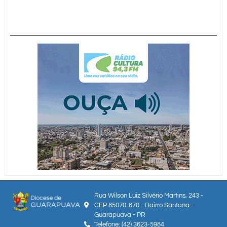
Rua Wilson Luiz Silvério Martins, 243 -
CEP 85070-670 - Bairro Santana -
Guarapuava - PR
Telefone: (42) 3623-5984