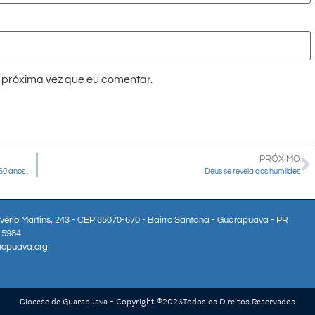
próxima vez que eu comentar.
PRÓXIMO
Paróquias do Decanato Centro participam de Missa Votiva pelos 60 anos da Diocese de Guarapuava
Deus se revela aos humildes
lvério Martins, 243 - CEP 85070-670 - Bairro Santana - Guarapuava - PR
3-5984
iopuava.org
Diocese de Guarapuava - Copyright ®
2026
Todos os Direitos Reservados