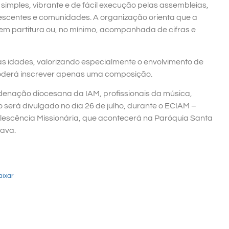
imples, vibrante e de fácil execução pelas assembleias,
escentes e comunidades. A organização orienta que a
em partitura ou, no mínimo, acompanhada de cifras e
as idades, valorizando especialmente o envolvimento de
poderá inscrever apenas uma composição.
denação diocesana da IAM, profissionais da música,
 será divulgado no dia 26 de julho, durante o ECIAM –
lescência Missionária, que acontecerá na Paróquia Santa
ava.
aixar