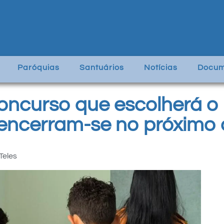
Paróquias
Santuários
Notícias
Docum
concurso que escolherá o
encerram-se no próximo d
Teles