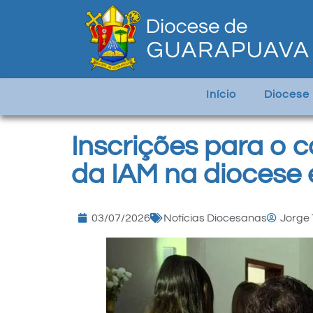
Início
Diocese
Inscrições para o 
da IAM na diocese 
03/07/2026
Notícias Diocesanas
Jorge 