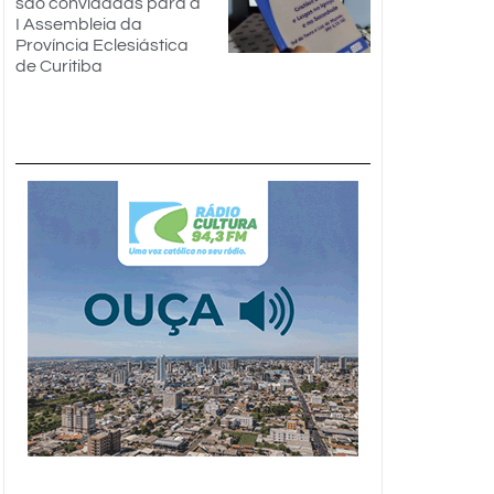
são convidadas para a
I Assembleia da
Província Eclesiástica
de Curitiba