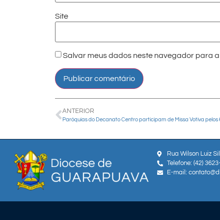
Site
Salvar meus dados neste navegador para a 
ANTERIOR
Rua Wilson Luiz Si
Telefone: (42) 362
E-mail: contato@d