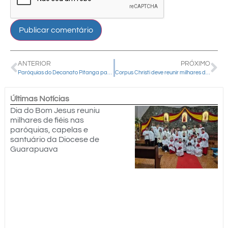
ANTERIOR
PRÓXIMO
Paróquias do Decanato Pitanga participam de Missa Jubilar em honra a Nossa Senhora de Belém
Corpus Christi deve reunir milhares de fiéis em Guarapuava para celebração da fé na Eucaristia
Últimas Notícias
Dia do Bom Jesus reuniu
milhares de fiéis nas
paróquias, capelas e
santuário da Diocese de
Guarapuava