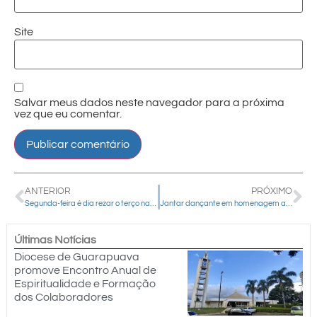
Site
Salvar meus dados neste navegador para a próxima
vez que eu comentar.
ANTERIOR
PRÓXIMO
Segunda-feira é dia rezar o terço na Lagoa das Lágrimas, em Guarapuava
Jantar dançante em homenagem ao Dia das Mães reúne famílias em Cândido de Abreu
Últimas Notícias
Diocese de Guarapuava
promove Encontro Anual de
Espiritualidade e Formação
dos Colaboradores