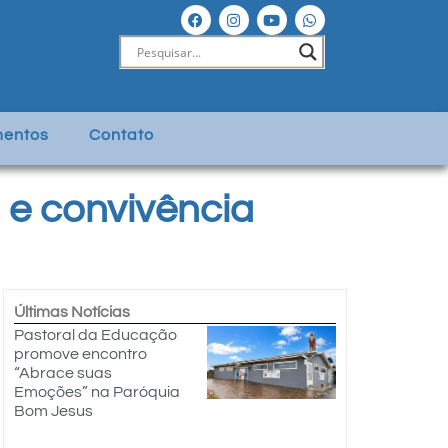
entos
Contato
e convivência
Últimas Notícias
Pastoral da Educação
promove encontro
“Abrace suas
Emoções” na Paróquia
Bom Jesus