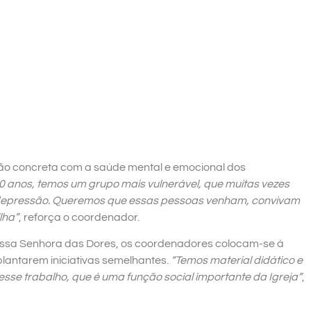
ão concreta com a saúde mental e emocional dos
0 anos, temos um grupo mais vulnerável, que muitas vezes
a depressão. Queremos que essas pessoas venham, convivam
lha”
, reforça o coordenador.
ossa Senhora das Dores, os coordenadores colocam-se à
lantarem iniciativas semelhantes.
“Temos material didático e
esse trabalho, que é uma função social importante da Igreja”
,