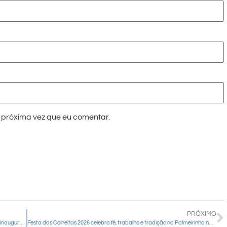
próxima vez que eu comentar.
PRÓXIMO
Capela da Casa de Formação Nossa Senhora de Guadalupe é reinaugurada com entronização de nova imagem
Festa das Colheitas 2026 celebra fé, trabalho e tradição na Palmeirinha neste domingo