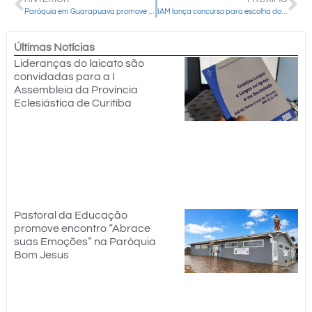
Paróquia em Guarapuava promove cuidado e convivência para idosos com o grupo “Viver Bem”
IAM lança concurso para escolha do hino dos 30 anos na Diocese de Guarapuava
Últimas Notícias
Lideranças do laicato são
convidadas para a I
Assembleia da Província
Eclesiástica de Curitiba
Pastoral da Educação
promove encontro “Abrace
suas Emoções” na Paróquia
Bom Jesus