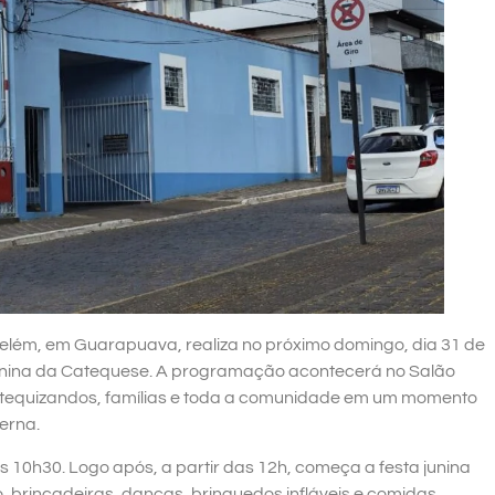
lém, em Guarapuava, realiza no próximo domingo, dia 31 de
Junina da Catequese. A programação acontecerá no Salão
catequizandos, famílias e toda a comunidade em um momento
terna.
às 10h30. Logo após, a partir das 12h, começa a festa junina
o, brincadeiras, danças, brinquedos infláveis e comidas