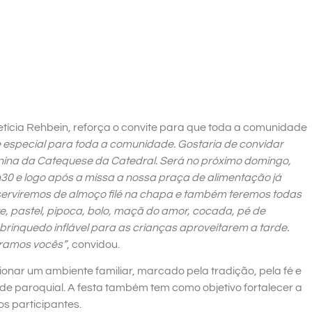
ícia Rehbein, reforça o convite para que toda a comunidade
e especial para toda a comunidade. Gostaria de convidar
nina da Catequese da Catedral. Será no próximo domingo,
0h30 e logo após a missa a nossa praça de alimentação já
serviremos de almoço filé na chapa e também teremos todas
e, pastel, pipoca, bolo, maçã do amor, cocada, pé de
rinquedo inflável para as crianças aproveitarem a tarde.
eramos vocês”
, convidou.
nar um ambiente familiar, marcado pela tradição, pela fé e
de paroquial. A festa também tem como objetivo fortalecer a
s participantes.