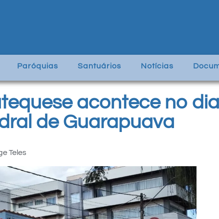
Paróquias
Santuários
Notícias
Docum
atequese acontece no dia
edral de Guarapuava
ge Teles