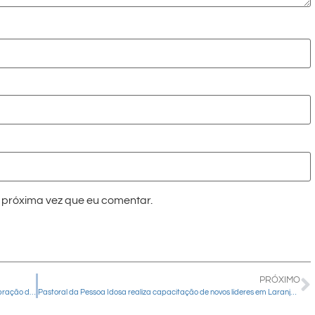
próxima vez que eu comentar.
PRÓXIMO
Paróquia Divino Espírito Santo encerra tradicional festa com celebração de Pentecostes em Guarapuava
Pastoral da Pessoa Idosa realiza capacitação de novos líderes em Laranjeiras do Sul