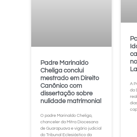
Pa
Id
ca
no
Padre Marinaldo
La
Cheliga conclui
mestrado em Direito
A P
Canônico com
da 
dissertação sobre
rea
nulidade matrimonial
dia
cap
O padre Marinaldo Cheliga,
chanceler da Mitra Diocesana
de Guarapuava e vigário judicial
do Tribunal Eclesiástico da