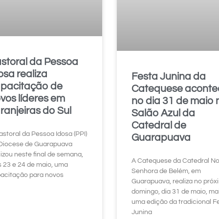
storal da Pessoa
osa realiza
Festa Junina da
pacitação de
Catequese aconte
vos líderes em
no dia 31 de maio 
ranjeiras do Sul
Salão Azul da
Catedral de
astoral da Pessoa Idosa (PPI)
Guarapuava
Diocese de Guarapuava
lizou neste final de semana,
A Catequese da Catedral N
s 23 e 24 de maio, uma
Senhora de Belém, em
acitação para novos
Guarapuava, realiza no próx
domingo, dia 31 de maio, ma
uma edição da tradicional F
Junina