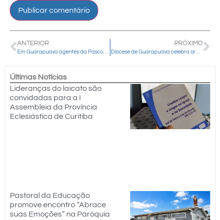
ANTERIOR
PRÓXIMO
Em Guarapuava agentes da Pascom e profissionais da comunicação celebram o 60º Dia Mundial das Comunicações Sociais com Santa Missa
Diocese de Guarapuava celebra ordenação presbiteral do diácono Messias Batista de França neste sábado
Últimas Notícias
Lideranças do laicato são
convidadas para a I
Assembleia da Província
Eclesiástica de Curitiba
Pastoral da Educação
promove encontro “Abrace
suas Emoções” na Paróquia