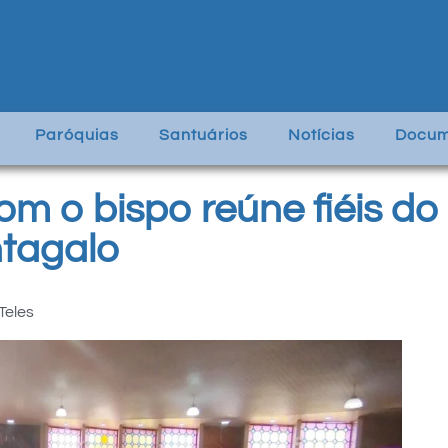
Paróquias
Santuários
Notícias
Docum
om o bispo reúne fiéis d
ntagalo
Teles