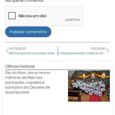
vez que eu comentar.
ANTERIOR
PRÓXIMO
Retiro quaresmal com o bispo reúne fiéis do Decanato Laranjeiras em Cantagalo
Catequistas renovam missão em encontro formativo em Pitanga
Últimas Notícias
Dia do Bom Jesus reuniu
milhares de fiéis nas
paróquias, capelas e
santuário da Diocese de
Guarapuava