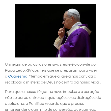
Um jejum de palavras ofensivas: este é o convite do
Papa Leão XIV aos fiéis que se preparam para viver
a
Quaresma
, “tempo em que a Igreja nos convida a
recolocar o mistério de Deus no centro da nossa vida”.
Para que a nossa fé ganhe novo impulso e o coração
não se perca entre as inquietações e as distrações do
quotidiano, o Pontífice recorda que é preciso
empreender o caminho de conversão, que começa