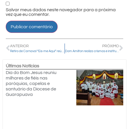
Salvar meus dados neste navegador para a próxima
vez que eu comentar.
ANTERIOR
PRÓXIMO
Retiro de Carnaval “Eis-me Aqui” reúne fiéis em Cândido de Abreu
Dom Amilton realiza crismas e institui Ministros da Esperança no Decanato Pitanga
Últimas Notícias
Dia do Bom Jesus reuniu
milhares de fiéis nas
paróquias, capelas e
santuário da Diocese de
Guarapuava