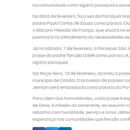
na comunidade como vigário paroquial e assu
No dia 6 de fevereiro, foi a vez da Paróquia 
padre Paulo Carlos de Souza como pároco. D
o diácono Messias de França, que atuará no s
pastoral e no atendimento às necessidades espir
Já no sábado, 7 de fevereiro, a Paróquia São J
posse do padre Tarcízio Odelli como pároco.
vigário paroquial.
Na terça-feira, 10 de fevereiro, ocorreu a pos
município de Candói. O processo de posses co
Jemium será empossado como pároco da Paróqu
Para além das formalidades, cada posse é exp
de Deus. A missão do sacerdote, ao assumir co
rebanho com humildade, serviço e amor, alime
esperança nas comunidades que lhe são conf