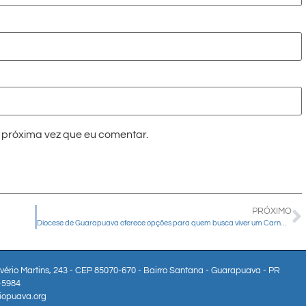
próxima vez que eu comentar.
PRÓXIMO
Diocese de Guarapuava oferece opções para quem busca viver um Carnaval diferente
lvério Martins, 243 - CEP 85070-670 - Bairro Santana - Guarapuava - PR
3-5984
iopuava.org