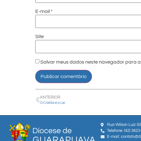
E-mail
*
Site
Salvar meus dados neste navegador para a 
ANTERIOR
O Cristão e a Lei
Rua Wilson Luiz Si
Telefone: (42) 362
E-mail: contato@d