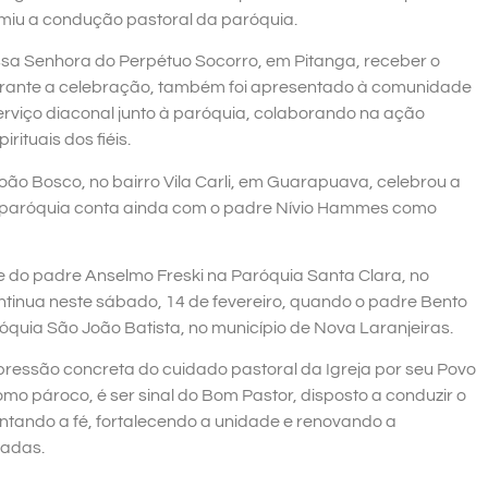
miu a condução pastoral da paróquia.
Nossa Senhora do Perpétuo Socorro, em Pitanga, receber o
urante a celebração, também foi apresentado à comunidade
erviço diaconal junto à paróquia, colaborando na ação
ituais dos fiéis.
oão Bosco, no bairro Vila Carli, em Guarapuava, celebrou a
 A paróquia conta ainda com o padre Nívio Hammes como
se do padre Anselmo Freski na Paróquia Santa Clara, no
ntinua neste sábado, 14 de fevereiro, quando o padre Bento
ia São João Batista, no município de Nova Laranjeiras.
ressão concreta do cuidado pastoral da Igreja por seu Povo
mo pároco, é ser sinal do Bom Pastor, disposto a conduzir o
ntando a fé, fortalecendo a unidade e renovando a
iadas.