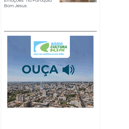
Emoções” na Paróquia
Bom Jesus