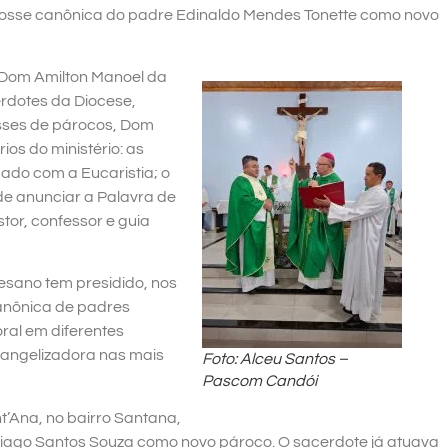
posse canônica do padre Edinaldo Mendes Tonette como novo
 Dom Amilton Manoel da
erdotes da Diocese,
osses de párocos, Dom
ios do ministério: as
dado com a Eucaristia; o
de anunciar a Palavra de
stor, confessor e guia
cesano tem presidido, nos
canônica de padres
ral em diferentes
vangelizadora nas mais
Foto: Alceu Santos –
Pascom Candói
nt’Ana, no bairro Santana,
iago Santos Souza como novo pároco. O sacerdote já atuava