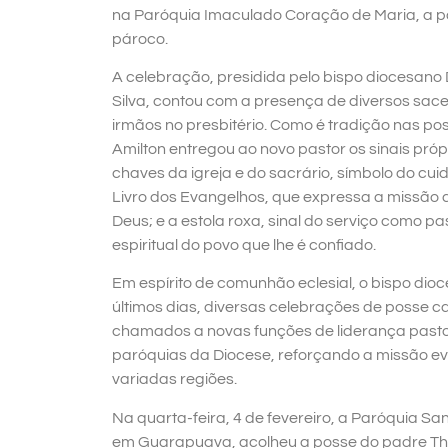
na Paróquia Imaculado Coração de Maria, a 
pároco.
A celebração, presidida pelo bispo diocesano
Silva, contou com a presença de diversos sac
irmãos no presbitério. Como é tradição nas p
Amilton entregou ao novo pastor os sinais própr
chaves da igreja e do sacrário, símbolo do cui
Livro dos Evangelhos, que expressa a missão 
Deus; e a estola roxa, sinal do serviço como pa
espiritual do povo que lhe é confiado.
Em espírito de comunhão eclesial, o bispo dio
últimos dias, diversas celebrações de posse 
chamados a novas funções de liderança pasto
paróquias da Diocese, reforçando a missão e
variadas regiões.
Na quarta-feira, 4 de fevereiro, a Paróquia Sa
em Guarapuava, acolheu a posse do padre Th