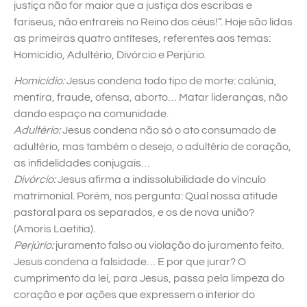
justiça não for maior que a justiça dos escribas e
fariseus, não entrareis no Reino dos céus!”. Hoje são lidas
as primeiras quatro antíteses, referentes aos temas:
Homicídio, Adultério, Divórcio e Perjúrio.
Homicídio:
Jesus condena todo tipo de morte: calúnia,
mentira, fraude, ofensa, aborto… Matar lideranças, não
dando espaço na comunidade.
Adultério:
Jesus condena não só o ato consumado de
adultério, mas também o desejo, o adultério de coração,
as infidelidades conjugais…
Divórcio:
Jesus afirma a indissolubilidade do vínculo
matrimonial. Porém, nos pergunta: Qual nossa atitude
pastoral para os separados, e os de nova união?
(Amoris Laetitia).
Perjúrio:
juramento falso ou violação do juramento feito.
Jesus condena a falsidade… E por que jurar? O
cumprimento da lei, para Jesus, passa pela limpeza do
coração e por ações que expressem o interior do