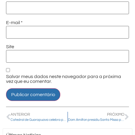
E-mail
*
Site
Salvar meus dados neste navegador para a próxima
vez que eu comentar.
ANTERIOR
PRÓXIMO
Catedral de Guarapuava celebra pela primeira vez a Missa dos Santos Esposos e reúne mais de dois mil fiéis
Dom Amilton presidiu Santa Missa para participantes da Especialização em Pastoral numa Igreja em Saída