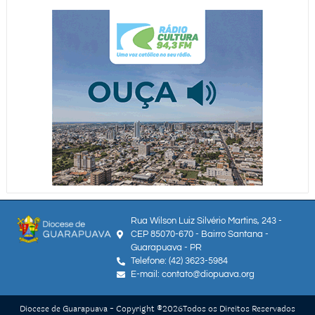
Rua Wilson Luiz Silvério Martins, 243 -
CEP 85070-670 - Bairro Santana -
Guarapuava - PR
Telefone: (42) 3623-5984
E-mail: contato@diopuava.org
Diocese de Guarapuava - Copyright ®
2026
Todos os Direitos Reservados