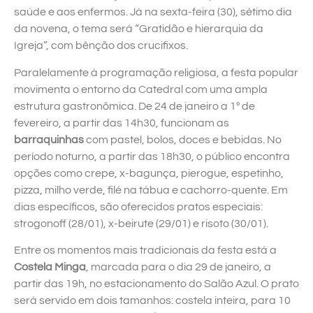
saúde e aos enfermos. Já na sexta-feira (30), sétimo dia
da novena, o tema será “Gratidão e hierarquia da
Igreja”, com bênção dos crucifixos.
Paralelamente à programação religiosa, a festa popular
movimenta o entorno da Catedral com uma ampla
estrutura gastronômica. De 24 de janeiro a 1º de
fevereiro, a partir das 14h30, funcionam as
barraquinhas
com pastel, bolos, doces e bebidas. No
período noturno, a partir das 18h30, o público encontra
opções como crepe, x-bagunça, pierogue, espetinho,
pizza, milho verde, filé na tábua e cachorro-quente. Em
dias específicos, são oferecidos pratos especiais:
strogonoff (28/01), x-beirute (29/01) e risoto (30/01).
Entre os momentos mais tradicionais da festa está a
Costela Minga
, marcada para o dia 29 de janeiro, a
partir das 19h, no estacionamento do Salão Azul. O prato
será servido em dois tamanhos: costela inteira, para 10