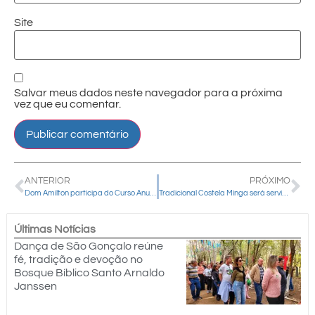
Site
Salvar meus dados neste navegador para a próxima
vez que eu comentar.
ANTERIOR
PRÓXIMO
Dom Amilton participa do Curso Anual para os Bispos no Rio de Janeiro
Tradicional Costela Minga será servida na Catedral na quinta-feira (29); encomendas encerram nesta quarta-feira
Últimas Notícias
Dança de São Gonçalo reúne
fé, tradição e devoção no
Bosque Bíblico Santo Arnaldo
Janssen