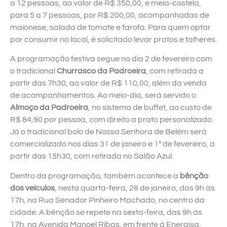
a 12 pessoas, ao valor de R$ 350,00, e meia-costela,
para 5 a 7 pessoas, por R$ 200,00, acompanhadas de
maionese, salada de tomate e farofa. Para quem optar
por consumir no local, é solicitado levar pratos e talheres.
A programação festiva segue no dia 2 de fevereiro com
o tradicional
Churrasco da Padroeira
, com retirada a
partir das 7h30, ao valor de R$ 110,00, além da venda
de acompanhamentos. Ao meio-dia, será servido o
Almoço da Padroeira
, no sistema de buffet, ao custo de
R$ 84,90 por pessoa, com direito a prato personalizado.
Já o tradicional bolo de Nossa Senhora de Belém será
comercializado nos dias 31 de janeiro e 1º de fevereiro, a
partir das 15h30, com retirada no Salão Azul.
Dentro da programação, também acontece a
bênção
dos veículos
, nesta quarta-feira, 28 de janeiro, das 9h às
17h, na Rua Senador Pinheiro Machado, no centro da
cidade. A bênção se repete na sexta-feira, das 9h às
17h, na Avenida Manoel Ribas, em frente à Energisa.