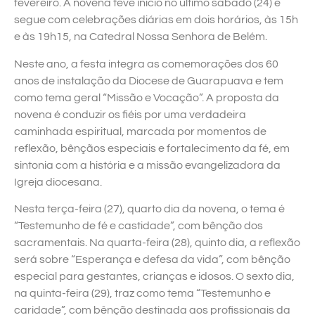
fevereiro. A novena teve início no último sábado (24) e
segue com celebrações diárias em dois horários, às 15h
e às 19h15, na Catedral Nossa Senhora de Belém.
Neste ano, a festa integra as comemorações dos 60
anos de instalação da Diocese de Guarapuava e tem
como tema geral “Missão e Vocação”. A proposta da
novena é conduzir os fiéis por uma verdadeira
caminhada espiritual, marcada por momentos de
reflexão, bênçãos especiais e fortalecimento da fé, em
sintonia com a história e a missão evangelizadora da
Igreja diocesana.
Nesta terça-feira (27), quarto dia da novena, o tema é
“Testemunho de fé e castidade”, com bênção dos
sacramentais. Na quarta-feira (28), quinto dia, a reflexão
será sobre “Esperança e defesa da vida”, com bênção
especial para gestantes, crianças e idosos. O sexto dia,
na quinta-feira (29), traz como tema “Testemunho e
caridade”, com bênção destinada aos profissionais da